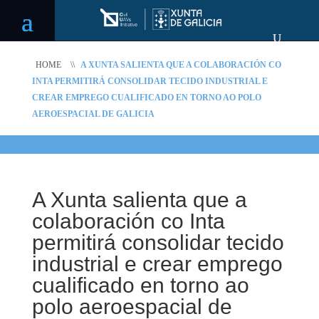
HOME
\\
A XUNTA SALIENTA QUE A COLABORACIÓN CO
INTA PERMITIRÁ CONSOLIDAR TECIDO INDUSTRIAL E
CREAR EMPREGO CUALIFICADO EN TORNO AO POLO
AEROESPACIAL DE GALICIA
A Xunta salienta que a
colaboración co Inta
permitirá consolidar tecido
industrial e crear emprego
cualificado en torno ao
polo aeroespacial de