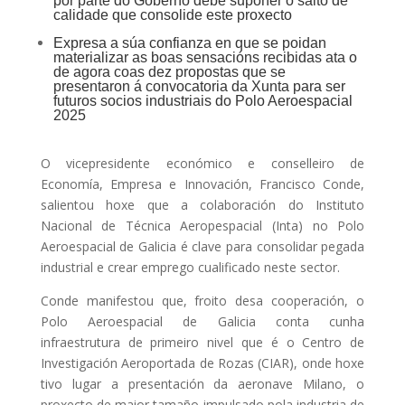
por parte do Goberno debe supoñer o salto de
calidade que consolide este proxecto
Expresa a súa confianza en que se poidan
materializar as boas sensacións recibidas ata o
de agora coas dez propostas que se
presentaron á convocatoria da Xunta para ser
futuros socios industriais do Polo Aeroespacial
2025
O vicepresidente económico e conselleiro de
Economía, Empresa e Innovación, Francisco Conde,
salientou hoxe que a colaboración do Instituto
Nacional de Técnica Aeropespacial (Inta) no Polo
Aeroespacial de Galicia é clave para consolidar pegada
industrial e crear emprego cualificado neste sector.
Conde manifestou que, froito desa cooperación, o
Polo Aeroespacial de Galicia conta cunha
infraestrutura de primeiro nivel que é o Centro de
Investigación Aeroportada de Rozas (CIAR), onde hoxe
tivo lugar a presentación da aeronave Milano, o
proxecto de maior tamaño impulsado pola industria de