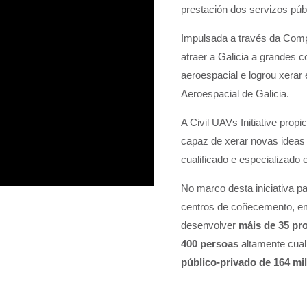
prestación dos servizos púb
Impulsada a través da Compr
atraer a Galicia a grandes 
aeroespacial e logrou xerar e
Aeroespacial de Galicia.
A Civil UAVs Initiative prop
capaz de xerar novas ideas 
cualificado e especializado e
No marco desta iniciativa pa
centros de coñecemento, em
desenvolver
máis de 35 pr
400
persoas
altamente cuali
público-privado de 164 mi