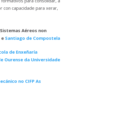
formativos para consolidar, a
r con capacidade para xerar,
 Sistemas Aéreos non
o
e
Santiago de Compostela
cola de Enxeñaría
de Ourense da Universidade
ecánico no CIFP As