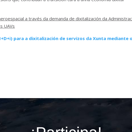
roespacial a través da demanda de dixitalización da Administraci
os UAVs
D+i) para a dixitalización de servizos da Xunta mediante 