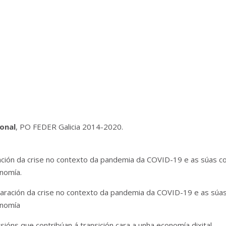
onal
, PO FEDER Galicia 2014-2020.
ación da crise no contexto da pandemia da COVID-19 e as súas co
onomía.
paración da crise no contexto da pandemia da COVID-19 e as súas
onomía
rsións que contribúan á transición cara a unha economía dixital