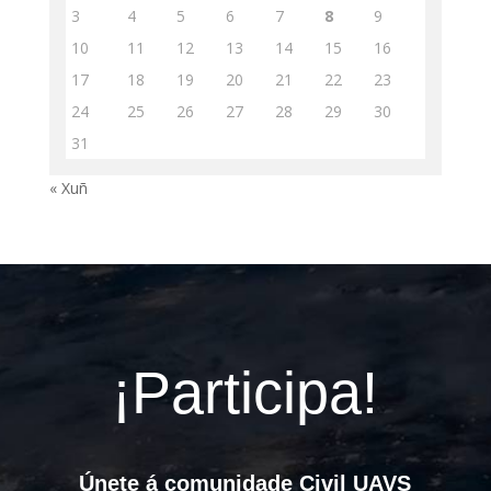
3
4
5
6
7
8
9
10
11
12
13
14
15
16
17
18
19
20
21
22
23
24
25
26
27
28
29
30
31
« Xuñ
¡Participa!
Únete á comunidade Civil UAVS