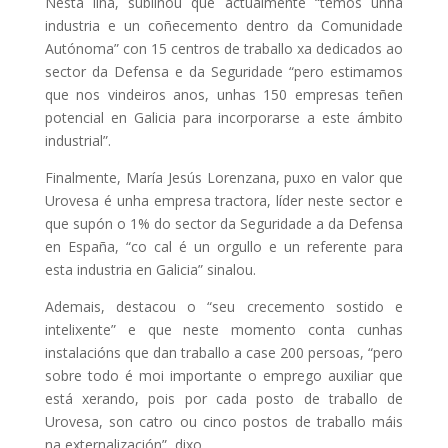
Nesta liña, subliñou que actualmente “temos unha
industria e un coñecemento dentro da Comunidade
Autónoma” con 15 centros de traballo xa dedicados ao
sector da Defensa e da Seguridade “pero estimamos
que nos vindeiros anos, unhas 150 empresas teñen
potencial en Galicia para incorporarse a este ámbito
industrial”.
Finalmente, María Jesús Lorenzana, puxo en valor que
Urovesa é unha empresa tractora, líder neste sector e
que supón o 1% do sector da Seguridade a da Defensa
en España, “co cal é un orgullo e un referente para
esta industria en Galicia” sinalou.
Ademais, destacou o “seu crecemento sostido e
intelixente” e que neste momento conta cunhas
instalacións que dan traballo a case 200 persoas, “pero
sobre todo é moi importante o emprego auxiliar que
está xerando, pois por cada posto de traballo de
Urovesa, son catro ou cinco postos de traballo máis
na externalización”, dixo.