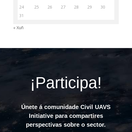
24
25
26
27
28
29
30
31
« Xuñ
¡Participa!
Únete á comunidade Civil UAVS
Initiative para compartires
perspectivas sobre o sector.