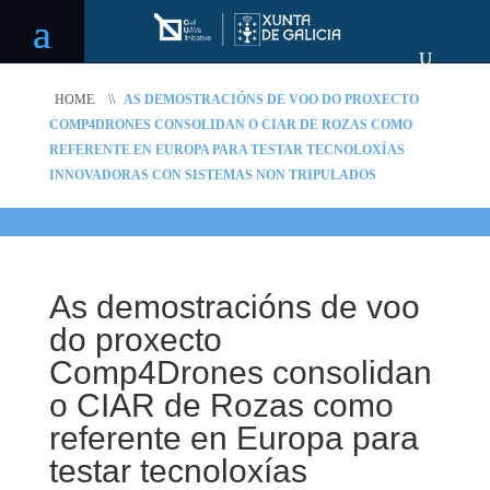
HOME
\\
AS DEMOSTRACIÓNS DE VOO DO PROXECTO
COMP4DRONES CONSOLIDAN O CIAR DE ROZAS COMO
REFERENTE EN EUROPA PARA TESTAR TECNOLOXÍAS
INNOVADORAS CON SISTEMAS NON TRIPULADOS
As demostracións de voo
do proxecto
Comp4Drones consolidan
o CIAR de Rozas como
referente en Europa para
testar tecnoloxías