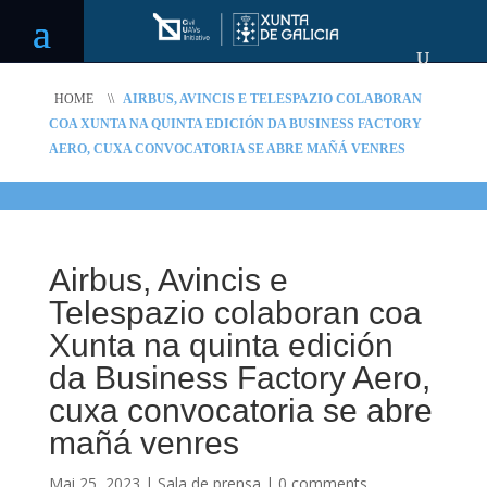
HOME
\\
AIRBUS, AVINCIS E TELESPAZIO COLABORAN
COA XUNTA NA QUINTA EDICIÓN DA BUSINESS FACTORY
AERO, CUXA CONVOCATORIA SE ABRE MAÑÁ VENRES
Airbus, Avincis e
Telespazio colaboran coa
Xunta na quinta edición
da Business Factory Aero,
cuxa convocatoria se abre
mañá venres
Mai 25, 2023
|
Sala de prensa
|
0 comments