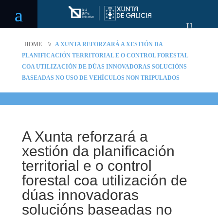
HOME
\\
A XUNTA REFORZARÁ A XESTIÓN DA
PLANIFICACIÓN TERRITORIAL E O CONTROL FORESTAL
COA UTILIZACIÓN DE DÚAS INNOVADORAS SOLUCIÓNS
BASEADAS NO USO DE VEHÍCULOS NON TRIPULADOS
A Xunta reforzará a
xestión da planificación
territorial e o control
forestal coa utilización de
dúas innovadoras
solucións baseadas no