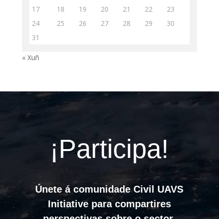
17
18
19
20
21
22
23
24
25
26
27
28
29
30
31
« Xuñ
¡Participa!
Únete á comunidade Civil UAVS
Initiative para compartires
perspectivas sobre o sector.