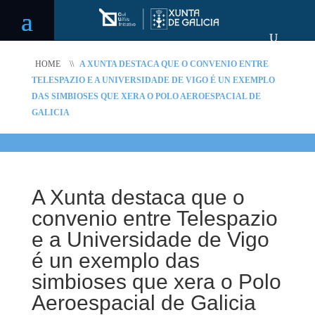
HOME
\\
A XUNTA DESTACA QUE O CONVENIO ENTRE
TELESPAZIO E A UNIVERSIDADE DE VIGO É UN EXEMPLO
DAS SIMBIOSES QUE XERA O POLO AEROESPACIAL DE
GALICIA
A Xunta destaca que o
convenio entre Telespazio
e a Universidade de Vigo
é un exemplo das
simbioses que xera o Polo
Aeroespacial de Galicia