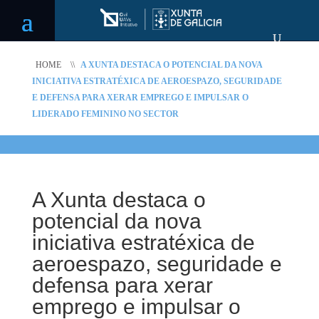
HOME
\\
A XUNTA DESTACA O POTENCIAL DA NOVA
INICIATIVA ESTRATÉXICA DE AEROESPAZO, SEGURIDADE
E DEFENSA PARA XERAR EMPREGO E IMPULSAR O
LIDERADO FEMININO NO SECTOR
A Xunta destaca o
potencial da nova
iniciativa estratéxica de
aeroespazo, seguridade e
defensa para xerar
emprego e impulsar o