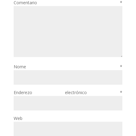
Comentario
*
Nome
*
Enderezo electrónico
*
Web