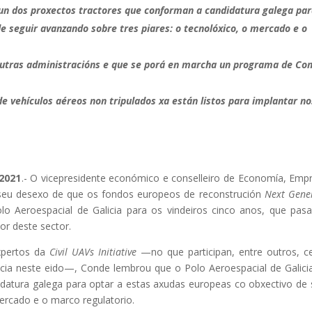
 un dos proxectos tractores que conforman a candidatura galega pa
de seguir avanzando
sobre tres piares: o tecnolóxico, o mercado e o
outras administracións e que se porá en marcha un programa de C
e vehículos aéreos non tripulados xa están listos para implantar no
2021
.- O vicepresidente económico e conselleiro de Economía, Emp
seu desexo de que os fondos europeos de reconstrución
Next Gene
lo Aeroespacial de Galicia para os vindeiros cinco anos, que pas
dor deste sector.
xpertos da
Civil UAVs Initiative
—no que participan, entre outros, c
ncia neste eido—, Conde lembrou que o Polo Aeroespacial de Galici
datura galega para optar a estas axudas europeas co obxectivo de 
ercado e o marco regulatorio.