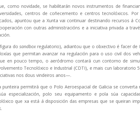
que, como novidade, se habilitarán novos instrumentos de financi
iversidades, centros de coñecemento e centros tecnolóxicos. Por
cados, apuntou que a Xunta vai continuar destinando recursos á 
operación con outras administracións e a iniciativa privada a trav
ción.
 figura do
sandbox
regulatorio), adiantou que o obxectivo é facer de
loxías que permitan avanzar na regulación para o uso civil dos veh
 que en pouco tempo, o aeródromo contará cun contorno de simu
olvemento Tecnolóxico e Industrial (CDTI), e mais cun laboratorio
iciativas nos dous vindeiros anos—.
 punteira permitirá que o Polo Aeroespacial de Galicia se converta
 súa especialización, polo seu equipamento e pola súa capacid
olóxico que xa está á disposición das empresas que se queiran imp
.