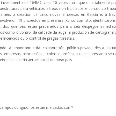
n investimento de 164M€, case 10 veces máis que o inicialmente pre
aestruturas para vehículos aéreos non tripulados e contou co traba
 tamén, a creación de cinco novas empresas en Galicia e, a tra
nvolveron 19 proxectos empresariais. Xunto con isto, identificáron
os, dos que seis están preparados para o seu despegue inmedia
icos como o control da calidade da auga, a produción de cartografía 
de incendios ou o control de pragas forestais.
ndo a importancia da colaboración público-privada desta inicia
, empresas, asociacións e colexios profesionais que prestan o seu 
eiro na industria aeroespacial do noso país.
campos obrigatorios están marcados con
*