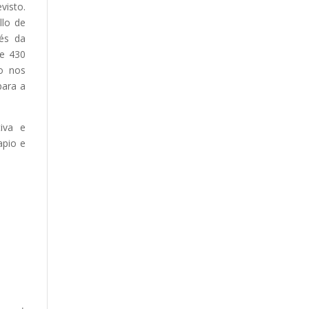
visto.
llo de
vés da
se 430
to nos
para a
tiva e
apio e