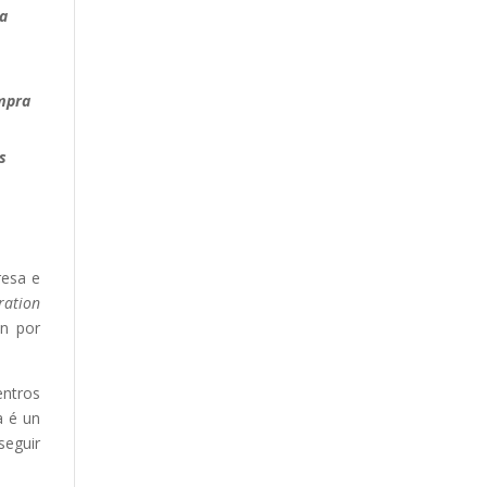
ra
ompra
s
resa e
ration
an por
entros
a é un
seguir