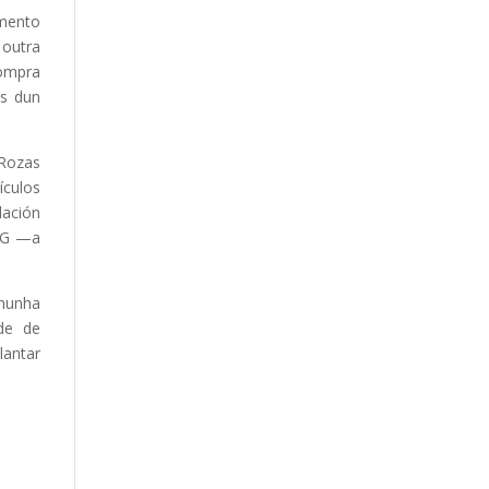
amento
 outra
Compra
és dun
 Rozas
ículos
lación
 5G —a
 nunha
ade de
lantar