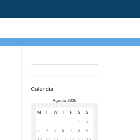
Calendar
Agosto 2026
M
T
W
T
F
S
S
1
2
3
4
5
6
7
8
9
10
11
12
13
14
15
16