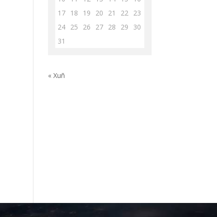
17
18
19
20
21
22
23
24
25
26
27
28
29
30
31
« Xuñ