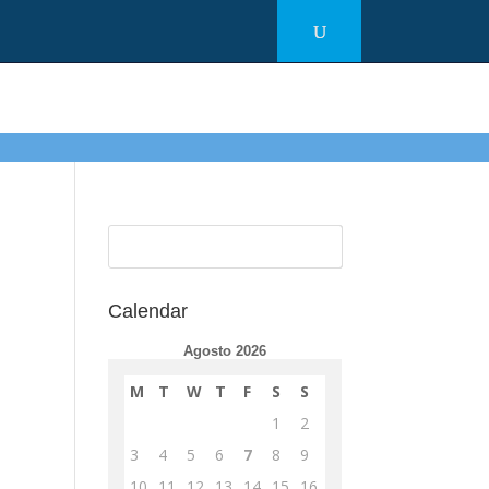
Calendar
Agosto 2026
M
T
W
T
F
S
S
1
2
3
4
5
6
7
8
9
10
11
12
13
14
15
16