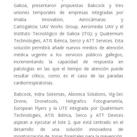
Galicia, presentaron propuestas Babcock y tres
uniones temporales de empresas integradas por
Imatia Innovation, Aerocámaras y
Cartogalicia;
UAV
Works Group, Aeromedia
UAV
y el
Instituto Tecnológico de Galicia (
ITG
); y Quaternium
Technologies,
ATIS
Ibérica, Serco y
ATT
Services. Esta
solución permitirá añadir nuevos medios de atención
médica urgente a los servicios públicos gallegos,
incrementando la capacidad de respuesta en
patologías en las que el tiempo de atención puede
resultar crítico, como es el caso de las paradas
cardiorrespiratorias.
Babcock, Indra Sistemas, Abionica Solutions, Vig-Sec
Drone, Dronetools, Heligrafics Fotogrametría,
European Flyers y la
UTE
integrada por Quaternium
Technologies,
ATIS
Ibérica, Serco y
ATT
Devices
aspiran a ejecutar el lote 2, que está centrado en el
desarrollo de una solución innovadora de
monitorización de zonas forestales para la prevención,