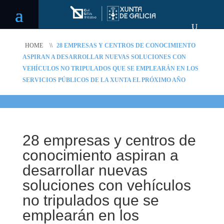
HOME
\\
28 EMPRESAS Y CENTROS DE CONOCIMIENTO
ASPIRAN A DESARROLLAR NUEVAS SOLUCIONES CON
VEHÍCULOS NO TRIPULADOS QUE SE EMPLEARÁN EN LOS
SERVICIOS PÚBLICOS DE LA XUNTA EL PRÓXIMO AÑO
28 empresas y centros de
conocimiento aspiran a
desarrollar nuevas
soluciones con vehículos
no tripulados que se
emplearán en los