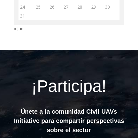
24
25
26
27
28
29
30
31
« Jun
¡Participa!
Únete a la comunidad Civil UAVs
Initiative para compartir perspectivas
sobre el sector