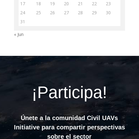
17
18
19
20
21
22
23
24
25
26
27
28
29
30
31
« Jun
¡Participa!
Únete a la comunidad Civil UAVs
Initiative para compartir perspectivas
sobre el sector