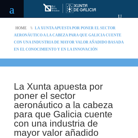
HOME
\\
LA XUNTA APUESTA POR PONER EL SECTOR
AERONÁUTICO A LA CABEZA PARA QUE GALICIA CUENTE
CON UNA INDUSTRIA DE MAYOR VALOR AÑADIDO BASADA
EN EL CONOCIMIENTO Y EN LA INNOVACIÓN
La Xunta apuesta por
poner el sector
aeronáutico a la cabeza
para que Galicia cuente
con una industria de
mayor valor añadido