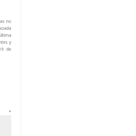
mas no
nizada
última
ntes y
019 de
o
*