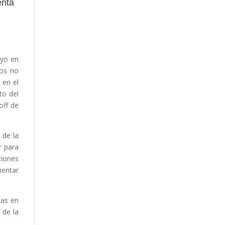
enta
ayo en
eos no
 en el
to del
off de
 de la
r para
iones
mentar
cas en
 de la