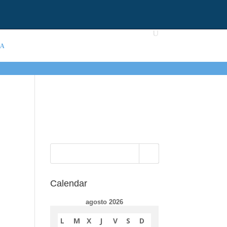
IA
Calendar
agosto 2026
L
M
X
J
V
S
D