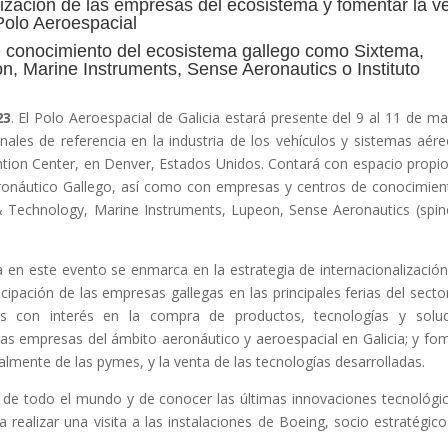
alización de las empresas del ecosistema y fomentar la v
 Polo Aeroespacial
e conocimiento del ecosistema gallego como Sixtema,
 Marine Instruments, Sense Aeronautics o Instituto
23
. El Polo Aeroespacial de Galicia estará presente del 9 al 11 de m
nales de referencia en la industria de los vehículos y sistemas aér
ntion Center, en Denver, Estados Unidos. Contará con espacio propio
ronáutico Gallego, así como con empresas y centros de conocimien
Technology, Marine Instruments, Lupeon, Sense Aeronautics (spin
ia en este evento se enmarca en la estrategia de internacionalización
icipación de las empresas gallegas en las principales ferias del secto
s con interés en la compra de productos, tecnologías y soluc
otras empresas del ámbito aeronáutico y aeroespacial en Galicia; y fo
talmente de las pymes, y la venta de las tecnologías desarrolladas.
 de todo el mundo y de conocer las últimas innovaciones tecnológi
a realizar una visita a las instalaciones de Boeing, socio estratégico