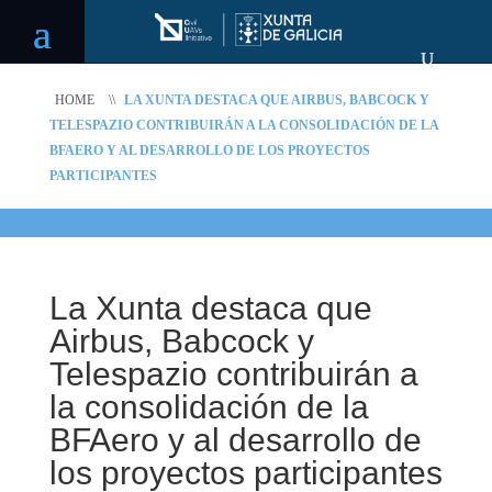
HOME
\\
LA XUNTA DESTACA QUE AIRBUS, BABCOCK Y
TELESPAZIO CONTRIBUIRÁN A LA CONSOLIDACIÓN DE LA
BFAERO Y AL DESARROLLO DE LOS PROYECTOS
PARTICIPANTES
La Xunta destaca que
Airbus, Babcock y
Telespazio contribuirán a
la consolidación de la
BFAero y al desarrollo de
los proyectos participantes