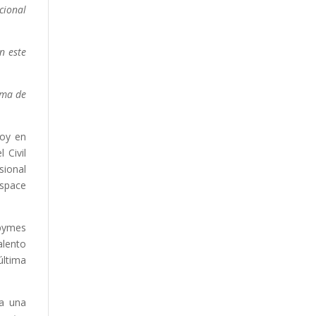
cional
n este
ama de
hoy en
 Civil
sional
rspace
 pymes
alento
última
 a una