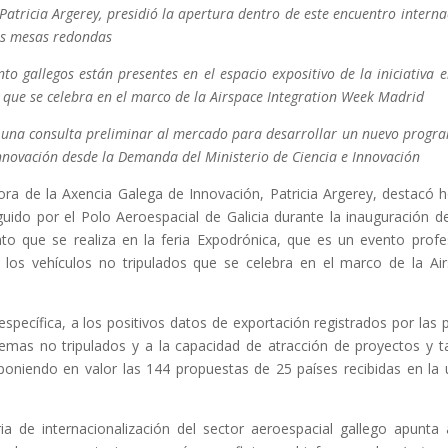
Patricia Argerey, presidió la apertura dentro de este encuentro interna
res mesas redondas
o gallegos están presentes en el espacio expositivo de la iniciativa e
s que se celebra en el marco de la Airspace Integration Week Madrid
e una consulta preliminar al mercado para desarrollar un nuevo progr
Innovación desde la Demanda del Ministerio de Ciencia e Innovación
tora de la Axencia Galega de Innovación, Patricia Argerey, destacó 
ido por el Polo Aeroespacial de Galicia durante la inauguración del
nto que se realiza en la feria Expodrónica, que es un evento profe
 los vehículos no tripulados que se celebra en el marco de la Ai
 específica, a los positivos datos de exportación registrados por las
temas no tripulados y a la capacidad de atracción de proyectos y t
 poniendo en valor las 144 propuestas de 25 países recibidas en la 
a de internacionalización del sector aeroespacial gallego apunta