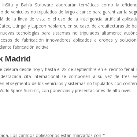
ría InSitu y Bahía Software abordarán temáticas como la eficien
so de vehículos no tripulados de largo alcance para garantizar la seg
 de la línea de vista o el uso de la inteligencia artificial aplicad
, Catec, Utingal y Lupeon hablaron, en su caso, de arquitecturas de b
, nuevas tecnologías para sistemas no tripulados altamente autó
cesos de fabricación innovadores aplicados a drones y solucio
iante fabricación aditiva.
k Madrid
 celebra desde hoy y hasta el 28 de septiembre en el recinto ferial
destacada cita internacional se componen a su vez de tres ev
en el segmento de los vehículos y sistemas no tripulados con confer
 World Space Summit, con ponencias y presentaciones de alto nivel.
cada.
Los campos obligatorios están marcados con
*