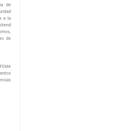
cia de
uridad
a a la
ackend
nomos,
nes de
 IFEMA
entos
encias