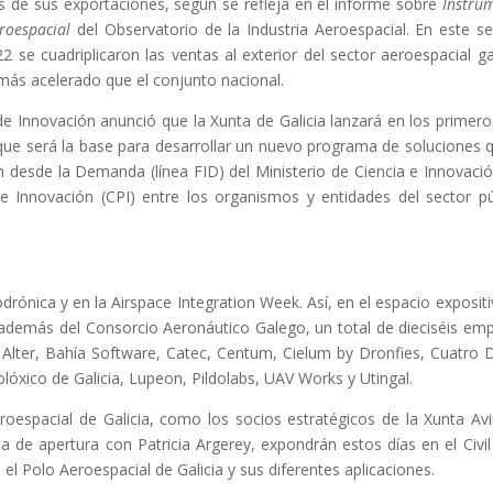
os de sus exportaciones, según se refleja en el informe sobre
Instru
roespacial
del Observatorio de la Industria Aeroespacial. En este se
se cuadriplicaron las ventas al exterior del sector aeroespacial ga
más acelerado que el conjunto nacional.
 de Innovación anunció que la Xunta de Galicia lanzará en los primero
que será la base para desarrollar un nuevo programa de soluciones 
n desde la Demanda (línea FID) del Ministerio de Ciencia e Innovaci
 Innovación (CPI) entre los organismos y entidades del sector pú
rónica y en la Airspace Integration Week. Así, en el espacio expositi
, además del Consorcio Aeronáutico Galego, un total de dieciséis em
 Alter, Bahía Software, Catec, Centum, Cielum by Dronfies, Cuatro Di
nolóxico de Galicia, Lupeon, Pildolabs, UAV Works y Utingal.
oespacial de Galicia, como los socios estratégicos de la Xunta Avi
a de apertura con Patricia Argerey, expondrán estos días en el Civi
n el Polo Aeroespacial de Galicia y sus diferentes aplicaciones.