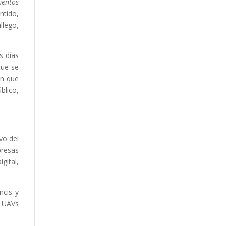
mentos
ntido,
llego,
s días
que se
ón que
blico,
vo del
presas
gital,
ncis y
l UAVs