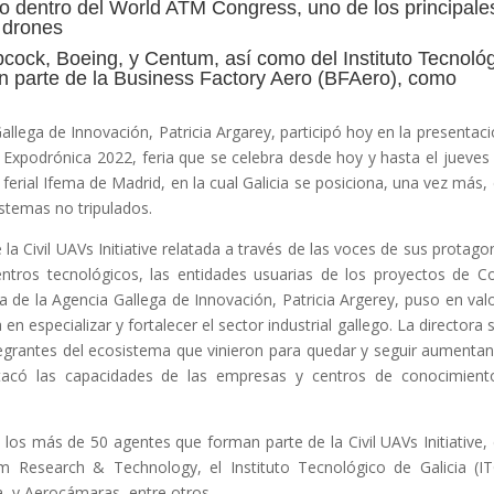
tro dentro del World ATM Congress, uno de los principale
s drones
bcock, Boeing, y Centum, así como del Instituto Tecnoló
on parte de la Business Factory Aero (BFAero), como
allega de Innovación, Patricia Argarey, participó hoy en la presentaci
n Expodrónica 2022, feria que se celebra desde hoy y hasta el jueves
ferial Ifema de Madrid, en la cual Galicia se posiciona, una vez más
sistemas no tripulados.
 la Civil UAVs Initiative relatada a través de las voces de sus protagon
centros tecnológicos, las entidades usuarias de los proyectos de 
ra de la Agencia Gallega de Innovación, Patricia Argerey, puso en val
 en especializar y fortalecer el sector industrial gallego. La directora 
grantes del ecosistema que vinieron para quedar y seguir aumenta
stacó las capacidades de las empresas y centros de conocimien
 los más de 50 agentes que forman parte de la Civil UAVs Initiative
 Research & Technology, el Instituto Tecnológico de Galicia (IT
, y Aerocámaras, entre otros.