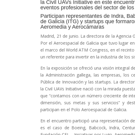
la Civil UAVs Initiative en este encuen
eventos profesionales del sector de lo
Participan representantes de Indra, Ba
de Galicia (ITG) y startups que formar
Aeromedia y Aerocámaras
Madrid, 21 de junio. La directora de la Agencia G
Por el Aeroespacial de Galicia que tuvo lugar e
el marco del World ATM Congress, en el recinto 
un referente para invertir en la industria de los 
En la exposición se ofreció una visión integral de
la Administración gallega, las empresas, los 
Pública de Innovación y las startups. La directo
la Civil UAVs Initiative nació con la mirada puesta
que “contamos con un número creciente de inte
dimensión, sus metas y sus servicios” y de
participan en el Polo Aeroespacial de Galicia.
En el encuentro participó una representación de
es el caso de Boeing, Babcock, Indra, Centum
Fundación CEL – Iniciativas por Lugo, Aeromedia