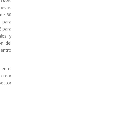
l UAVs
nuevos
 de 50
n para
€ para
ales y
ón del
Centro
 en el
 crear
sector