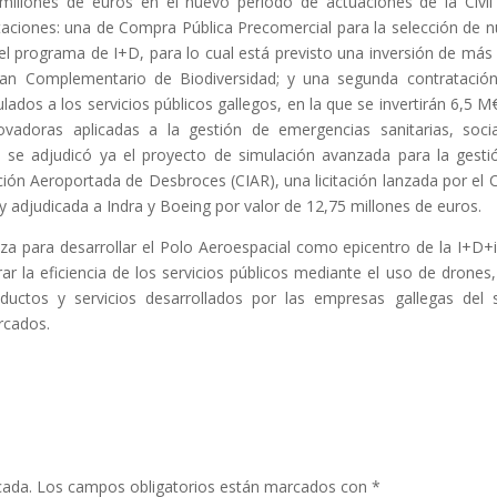
 millones de euros en el nuevo período de actuaciones de la Civi
licitaciones: una de Compra Pública Precomercial para la selección de 
del programa de I+D, para lo cual está previsto una inversión de más
Plan Complementario de Biodiversidad; y una segunda contratació
lados a los servicios públicos gallegos, en la que se invertirán 6,5 M
novadoras aplicadas a la gestión de emergencias sanitarias, soci
 se adjudicó ya el proyecto de simulación avanzada para la gesti
ción Aeroportada de Desbroces (CIAR), una licitación lanzada por el 
 y adjudicada a Indra y Boeing por valor de 12,75 millones de euros.
za para desarrollar el Polo Aeroespacial como epicentro de la I+D+i
r la eficiencia de los servicios públicos mediante el uso de drones,
oductos y servicios desarrollados por las empresas gallegas del 
rcados.
cada.
Los campos obligatorios están marcados con
*