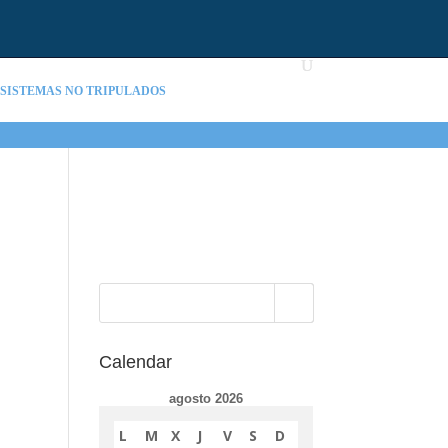
S SISTEMAS NO TRIPULADOS
Calendar
agosto 2026
L
M
X
J
V
S
D