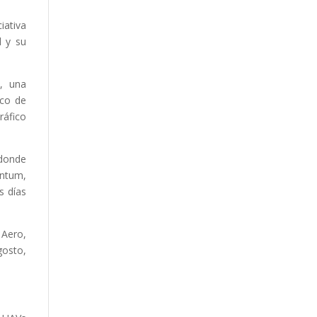
iativa
l y su
s, una
ico de
ráfico
 donde
ntum,
s días
 Aero,
gosto,