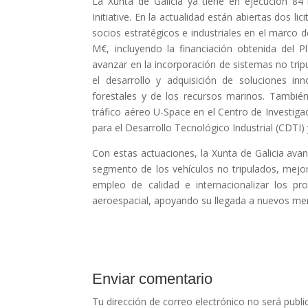
La Xunta de Galicia ya tiene en ejecución 84
Initiative. En la actualidad están abiertas dos 
socios estratégicos e industriales en el marco 
M€, incluyendo la financiación obtenida del 
avanzar en la incorporación de sistemas no tripu
el desarrollo y adquisición de soluciones in
forestales y de los recursos marinos. También
tráfico aéreo U-Space en el Centro de Investiga
para el Desarrollo Tecnológico Industrial (CDTI)
Con estas actuaciones, la Xunta de Galicia avan
segmento de los vehículos no tripulados, mejora
empleo de calidad e internacionalizar los pr
aeroespacial, apoyando su llegada a nuevos me
Enviar comentario
Tu dirección de correo electrónico no será publi