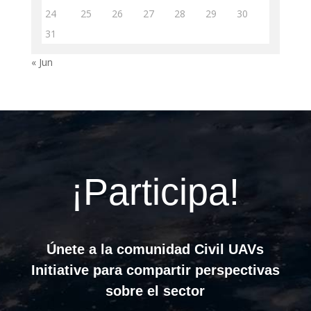
24
25
26
27
28
29
30
31
« Jun
¡Participa!
Únete a la comunidad Civil UAVs
Initiative para compartir perspectivas
sobre el sector