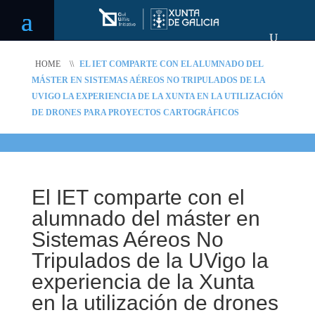
HOME
\\
EL IET COMPARTE CON EL ALUMNADO DEL
MÁSTER EN SISTEMAS AÉREOS NO TRIPULADOS DE LA
UVIGO LA EXPERIENCIA DE LA XUNTA EN LA UTILIZACIÓN
DE DRONES PARA PROYECTOS CARTOGRÁFICOS
El IET comparte con el
alumnado del máster en
Sistemas Aéreos No
Tripulados de la UVigo la
experiencia de la Xunta
en la utilización de drones