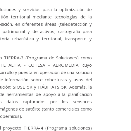
uciones y servicios para la optimización de
ón territorial mediante tecnologías de la
sición, en diferentes áreas (teledetección y
n patrimonial y de activos, cartografía para
oría urbanística y territorial, transporte y
to TIERRA-3 (Programa de Soluciones) como
la UTE ALTIA – COTESA – AEROMEDIA, cuyo
sarrollo y puesta en operación de una solución
de información sobre coberturas y usos del
olución: SIOSE 5K y HÁBITATS 5K. Además, la
 de herramientas de apoyo a la planificación
los datos capturados por los sensores
mágenes de satélite (tanto comerciales como
opernicus).
l proyecto TIERRA-4 (Programa soluciones)