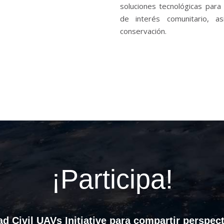
soluciones tecnológicas para 
de interés comunitario, 
conservación.
¡Participa!
d Civil UAVs Initiative para compartir perspect