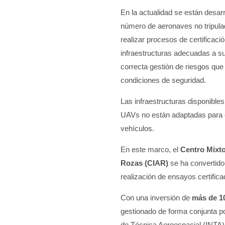
En la actualidad se están desar
número de aeronaves no tripul
realizar procesos de certificaci
infraestructuras adecuadas a s
correcta gestión de riesgos que
condiciones de seguridad.
Las infraestructuras disponible
UAVs no están adaptadas para c
vehículos
.
En este marco, el
Centro Mixto
Rozas (CIAR)
se ha convertido 
realización de ensayos certifica
Con una inversión de
más de 1
gestionado de forma conjunta por
de Técnica Aeroespacial (INTA)