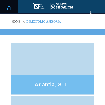
HOME
\\
DIRECTORIO-ASESORIA
Adantia, S. L.